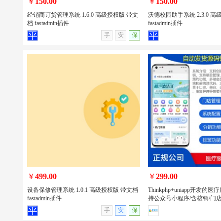
￥
150.00
￥
150.00
经销商订货管理系统 1.6.0 高级授权版 带文
沃德校园助手系统 2.3.0 
档 fastadmin插件
fastadmin插件
查看详情
无演示
查看详情
手
安
保
经销商订货管理系统 1.6.0 高级授权版
沃德校园助手系统 2.3.0 
带文档 fastadmin插件
文档 fastadmin插件
￥
499.00
￥
299.00
设备保修管理系统 1.0.1 高级授权版 带文档
Thinkphp+uniapp开发
fastadmin插件
持公众号小程序/含核销/门店
查看详情
无演示
查看详情
手
安
保