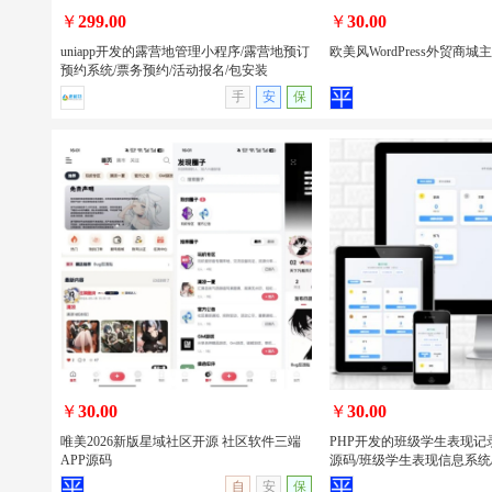
￥
299.00
￥
30.00
uniapp开发的露营地管理小程序/露营地预订
欧美风WordPress外贸商城
预约系统/票务预约/活动报名/包安装
手
安
保
uniapp开发的露营地管理小程序/露营地
欧美风WordPress外贸商
预订预约系统/票务预约/活动报名/包安
装
￥
30.00
￥
30.00
唯美2026新版星域社区开源 社区软件三端
PHP开发的班级学生表现记
APP源码
源码/班级学生表现信息系统
查看详情
无演示
查看详情
自
安
保