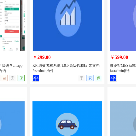
售卖手机电子产
uniapp开发的新车二手车预约系统/新车
uniapp开
脑租赁/H5/
售卖/二手车发布/汽车在线租赁/包安装
性格测试源码
版
￥
299.00
￥
599.00
源码含uniapp
KPI绩效考核系统 1.0.0 高级授权版 带文档
微凌客MES系统 
合约
fastadmin插件
fastadmin插件
无演示
查看详情
无演示
查看详情
自
安
保
手
安
保
交易所源码含
KPI绩效考核系统 1.0.0 高级授权版 带文
微凌客MES系统
币期权交易合约
档 fastadmin插件
档 fastadmin