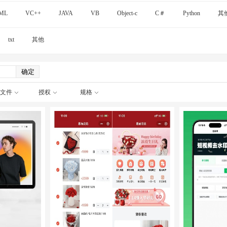
ML
VC++
JAVA
VB
Object-c
C＃
Python
其
txt
其他
文件
授权
规格