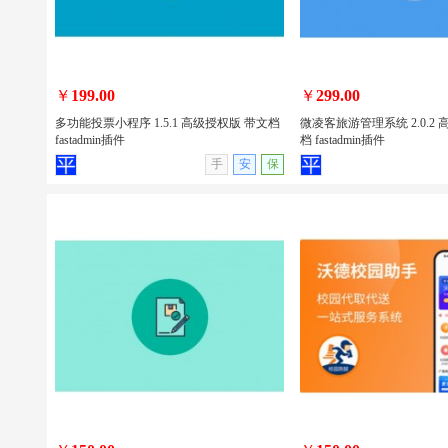
包安装
￥
199.00
￥
299.00
多功能投票小程序 1.5.1 高级授权版 带文档
微凌客旅游管理系统 2.0.2
fastadmin插件
档 fastadmin插件
查看详情
无演示
查看详情
手
安
保
多功能投票小程序 1.5.1 高级授权版 带
微凌客旅游管理系统 2.0.
文档 fastadmin插件
带文档 fastadmin插件