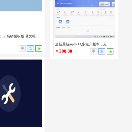
0.12 高级授权版 带文档
全新最新jnpf6.13,多租户版本，支持AI/netcore版本/jnpf最新版本
无演示
手
安
保
￥
300.00
手
安
保
.0.12 高级授权版 带文档