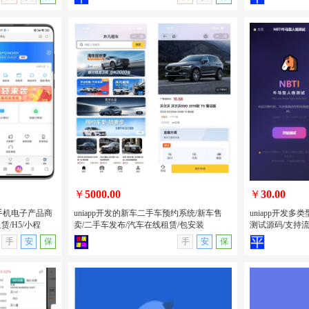
记录积分抽奖
PHP开发的卡密分发系统源码/自动发卡
PHP开发的H
息系统/全开
平台源码卡密系统/附后台管理
美女短视频系统
源版
￥
5000.00
￥
30.00
卖手机电子产品商
uniapp开发的新车二手车预约系统/新车售
uniapp开发
/H5/小程
卖/二手车发布/汽车在线租赁/包安装
测试源码/支持
无演示
查看详情
无演示
查看详情
手
安
保
手
安
保