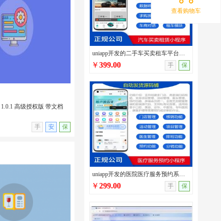
查看购物车
发多类型性格测试小程序源码/
/支持流量主广告/无后台
uniapp开发的二手车买卖租车平台源码/车辆发布/圈子交流/在线询价/在线二手车交易系统
￥
399.00
手
保
1.0.1 高级授权版 带文档
无演示
手
安
保
uniapp开发的医院医疗服务预约系统源码/口腔医院/宠物医院/中医馆/服务行业预约管理系统
￥
299.00
手
保
 1.0.1 高级授权版 带文
插件