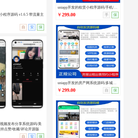
uniapp开发的租赁小程序源码/手机/汽车/办公用品租赁系统带分销模块和员工系统
￥
299.00
小程序源码 v1.6.5 带流量主
手
保
自
安
保
印小程序源码 v1.6.5 带流
uniapp开发的房产网系统源码/多城市房屋出租出售/看房预约/带房客/房东/经纪人多端
￥
299.00
自
保
短视频发布分享系统源码/美
持点赞/收藏/评论开源版
无演示
自
安
保