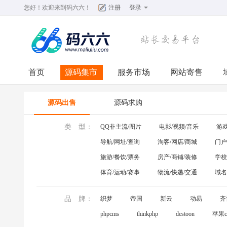
您好！欢迎来到
码六六
！
注册
登录
首页
源码集市
服务市场
网站寄售
源码出售
源码求购
类 型：
QQ非主流/图片
电影/视频/音乐
游戏
导航/网址/查询
淘客/网店/商城
门户
旅游/餐饮/票务
房产/商铺/装修
学校
体育/运动/赛事
物流/快递/交通
域名
品 牌：
织梦
帝国
新云
动易
齐
phpcms
thinkphp
destoon
苹果c