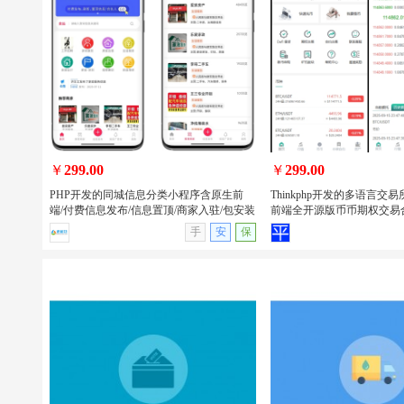
PHP开发的美团代付/16合一代付系统/电
uniapp开发的回收租赁
商平台代付款系统源码/支持易支付和官
品商城系统源码/手机回收/电
方支付
小程序/APP
￥
299.00
￥
299.00
PHP开发的同城信息分类小程序含原生前
Thinkphp开发的多语言交易所
端/付费信息发布/信息置顶/商家入驻/包安装
前端全开源版币币期权交易
查看详情
无演示
查看详情
手
安
保
PHP开发的同城信息分类小程序含原生
Thinkphp开发的多语言
前端/付费信息发布/信息置顶/商家入驻/
uniapp前端全开源版币