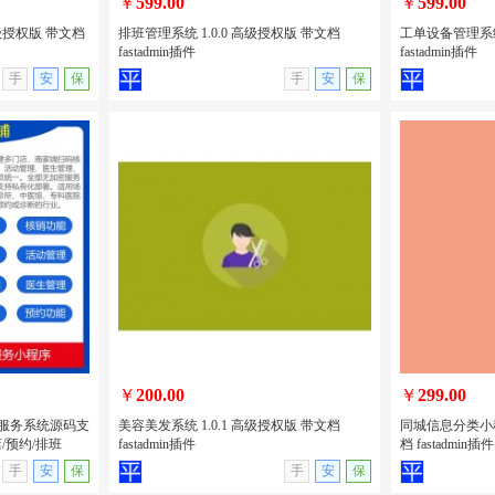
￥
599.00
￥
599.00
高级授权版 带文档
排班管理系统 1.0.0 高级授权版 带文档
工单设备管理系统 
fastadmin插件
fastadmin插件
无演示
查看详情
无演示
查看详情
手
安
保
手
安
保
高级授权版 带
排班管理系统 1.0.0 高级授权版 带文档
工单设备管理系统
fastadmin插件
文档 fastadm
￥
200.00
￥
299.00
的医疗服务系统源码支
美容美发系统 1.0.1 高级授权版 带文档
同城信息分类小程序
/预约/排班
fastadmin插件
档 fastadmin插件
无演示
查看详情
无演示
查看详情
手
安
保
手
安
保