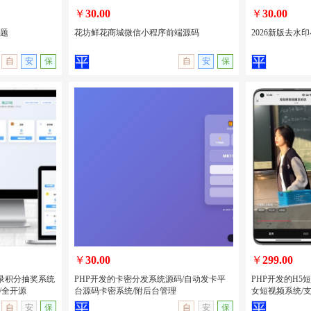
￥
30.00
￥
30.00
主题
花坊鲜花商城微信小程序前端源码
2026新版去水印
自
安
保
自
安
保
城主题
花坊鲜花商城微信小程序前端源码
2026新版去水
量主
￥
30.00
￥
299.00
录积分抽奖系统
PHP开发的卡密分发系统源码/自动发卡平
PHP开发的H5
/全开源
台源码卡密系统/附后台管理
女短视频系统/支
无演示
查看详情
无演示
查看详情
自
安
保
自
安
保