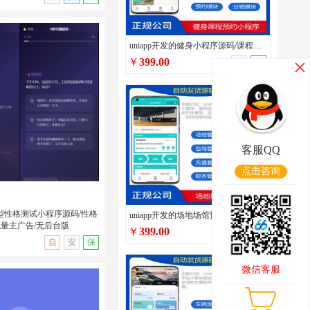
uniapp开发的健身小程序源码/课程预约/多门店管理/私教预约/私教培训管理系统源码
￥
399.00
手
保
5短视频发布分享系统源码/
/支持点赞/收藏/评论开
客服QQ
点击咨询
多类型性格测试小程序源码/性格
uniapp开发的场地场馆预定小程序源码/篮球兵乓球体育场馆场地预约预定系统/在线包场系统
流量主广告/无后台版
￥
399.00
手
保
无演示
自
安
保
微信客服