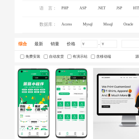
语 言：
PHP
ASP
.NET
JSP
HT
数据库：
Access
Mysql
Mssql
Oracle
综合
最新
销量
价格
-
免费安装
自动发货
有演示站
含移动端
源