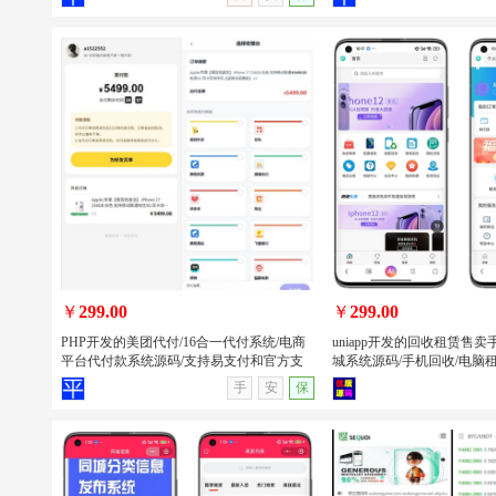
唯美2026新版星域社区开源 社区软件三
PHP开发的班级学生表现
端APP源码
系统源码/班级学生表现信
源
￥
299.00
￥
299.00
PHP开发的美团代付/16合一代付系统/电商
uniapp开发的回收租赁售
平台代付款系统源码/支持易支付和官方支
城系统源码/手机回收/电脑租赁
付
序/APP
查看详情
无演示
查看详情
手
安
保