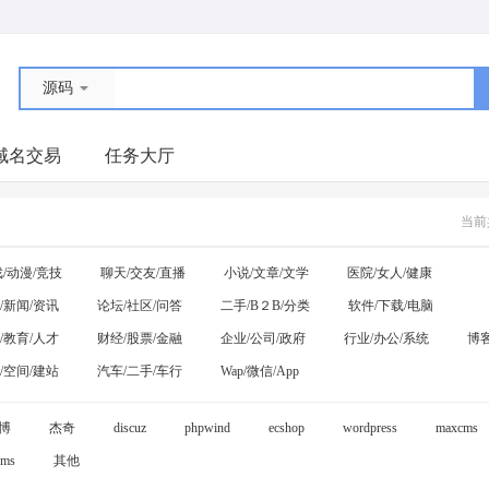
源码
域名交易
任务大厅
当前
/动漫/竞技
聊天/交友/直播
小说/文章/文学
医院/女人/健康
/新闻/资讯
论坛/社区/问答
二手/B２B/分类
软件/下载/电脑
/教育/人才
财经/股票/金融
企业/公司/政府
行业/办公/系统
博客
/空间/建站
汽车/二手/车行
Wap/微信/App
博
杰奇
discuz
phpwind
ecshop
wordpress
maxcms
ms
其他