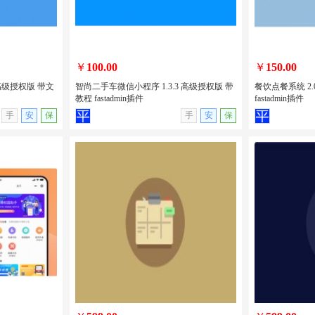
￥
100.00
￥
150.00
 高级授权版 带文
智尚二手车微信小程序 1.3.3 高级授权版 带
餐饮点餐系统 2.
教程 fastadmin插件
fastadmin插件
无演示
查看详情
无演示
查看详情
手
安
保
手
安
保
2 高级授权版
智尚二手车微信小程序 1.3.3 高级授权
餐饮点餐系统 2
版 带教程 fastadmin插件
fastadmin插件