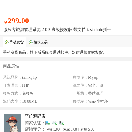
299.00
￥
微凌客旅游管理系统 2.0.2 高级授权版 带文档 fastadmin插件
手动发货
担保交易
手动发货商品，拍下后系统会通过邮件、短信通知卖家发货。
商品属性
系统品牌：
thinkphp
数据库：
Mysql
开发语言：
PHP
源文件：
完全开源
授权方式：
免授权
规格：
整站源码
源码大小：
10.00MB
移动端：
Wap/小程序
平价源码店
商家认证：
店铺评分：
5.00
5.00
5.00
服务
效率
质量