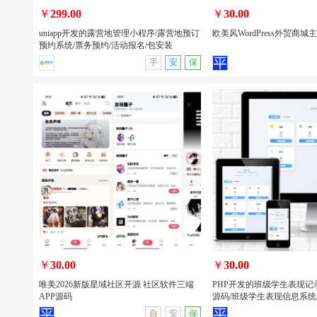
￥
299.00
￥
30.00
uniapp开发的露营地管理小程序/露营地预订
欧美风WordPress外贸商城
预约系统/票务预约/活动报名/包安装
手
安
保
uniapp开发的露营地管理小程序/露营地
欧美风WordPress外贸商
预订预约系统/票务预约/活动报名/包安
装
￥
30.00
￥
30.00
唯美2026新版星域社区开源 社区软件三端
PHP开发的班级学生表现记
APP源码
源码/班级学生表现信息系统
查看详情
无演示
查看详情
自
安
保