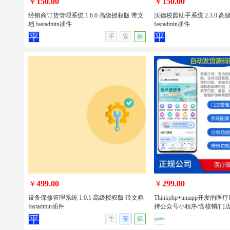
￥
150.00
￥
150.00
经销商订货管理系统 1.6.0 高级授权版 带文
沃德校园助手系统 2.3.0 
档 fastadmin插件
fastadmin插件
查看详情
无演示
查看详情
手
安
保
经销商订货管理系统 1.6.0 高级授权版
沃德校园助手系统 2.3.0 
带文档 fastadmin插件
文档 fastadmin插件
￥
499.00
￥
299.00
设备保修管理系统 1.0.1 高级授权版 带文档
Thinkphp+uniapp开发
fastadmin插件
持公众号小程序/含核销/门店
查看详情
无演示
查看详情
手
安
保