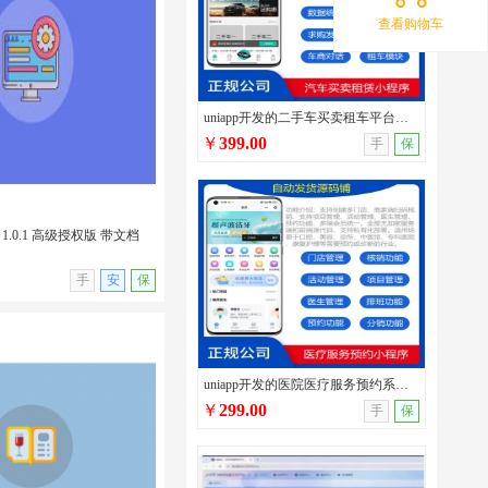
查看购物车
发多类型性格测试小程序源码/
/支持流量主广告/无后台
uniapp开发的二手车买卖租车平台源码/车辆发布/圈子交流/在线询价/在线二手车交易系统
￥
399.00
手
保
1.0.1 高级授权版 带文档
无演示
手
安
保
uniapp开发的医院医疗服务预约系统源码/口腔医院/宠物医院/中医馆/服务行业预约管理系统
￥
299.00
手
保
 1.0.1 高级授权版 带文
插件