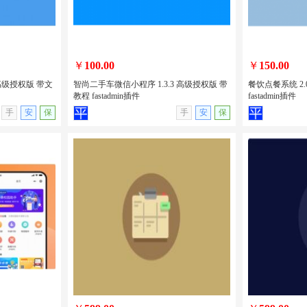
￥
100.00
￥
150.00
 高级授权版 带文
智尚二手车微信小程序 1.3.3 高级授权版 带
餐饮点餐系统 2.
教程 fastadmin插件
fastadmin插件
无演示
查看详情
无演示
查看详情
手
安
保
手
安
保
2 高级授权版
智尚二手车微信小程序 1.3.3 高级授权
餐饮点餐系统 2
版 带教程 fastadmin插件
fastadmin插件