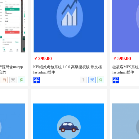
售卖手机电子产
uniapp开发的新车二手车预约系统/新车
uniapp开
脑租赁/H5/
售卖/二手车发布/汽车在线租赁/包安装
性格测试源码
版
￥
299.00
￥
599.00
源码含uniapp
KPI绩效考核系统 1.0.0 高级授权版 带文档
微凌客MES系统 
合约
fastadmin插件
fastadmin插件
无演示
查看详情
无演示
查看详情
自
安
保
手
安
保
交易所源码含
KPI绩效考核系统 1.0.0 高级授权版 带文
微凌客MES系统
币期权交易合约
档 fastadmin插件
档 fastadmin