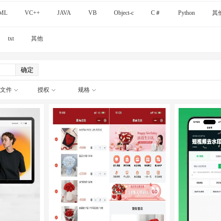
ML
VC++
JAVA
VB
Object-c
C＃
Python
其
txt
其他
文件
授权
规格