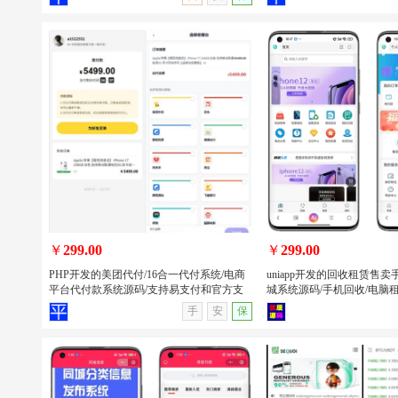
唯美2026新版星域社区开源 社区软件三
PHP开发的班级学生表现
端APP源码
系统源码/班级学生表现信
源
￥
299.00
￥
299.00
PHP开发的美团代付/16合一代付系统/电商
uniapp开发的回收租赁售
平台代付款系统源码/支持易支付和官方支
城系统源码/手机回收/电脑租赁
付
序/APP
查看详情
无演示
查看详情
手
安
保