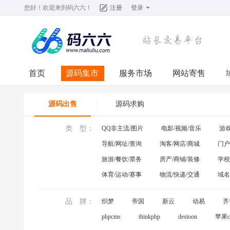
您好！欢迎来到
码六六
！
注册
登录
首页
源码集市
服务市场
网站寄售
源码出售
源码求购
类 型：
QQ非主流/图片
电影/视频/音乐
游戏
导航/网址/查询
淘客/网店/商城
门户
旅游/餐饮/票务
房产/商铺/装修
学校
体育/运动/赛事
物流/快递/交通
域名
品 牌：
织梦
帝国
新云
动易
齐
phpcms
thinkphp
destoon
苹果c