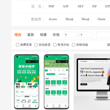
语 言：
PHP
ASP
.NET
JSP
HT
数据库：
Access
Mysql
Mssql
Oracle
综合
最新
销量
价格
-
免费安装
自动发货
有演示站
含移动端
源