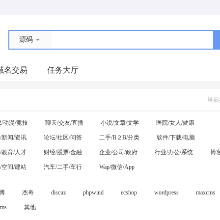
源码
域名交易
任务大厅
当前
/动漫/竞技
聊天/交友/直播
小说/文章/文学
医院/女人/健康
/新闻/资讯
论坛/社区/问答
二手/B２B/分类
软件/下载/电脑
/教育/人才
财经/股票/金融
企业/公司/政府
行业/办公/系统
博客
/空间/建站
汽车/二手/车行
Wap/微信/App
博
杰奇
discuz
phpwind
ecshop
wordpress
maxcms
ms
其他