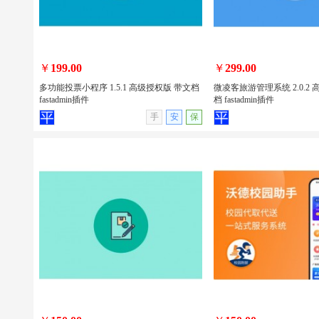
包安装
￥
199.00
￥
299.00
多功能投票小程序 1.5.1 高级授权版 带文档
微凌客旅游管理系统 2.0.2
fastadmin插件
档 fastadmin插件
查看详情
无演示
查看详情
手
安
保
多功能投票小程序 1.5.1 高级授权版 带
微凌客旅游管理系统 2.0.
文档 fastadmin插件
带文档 fastadmin插件