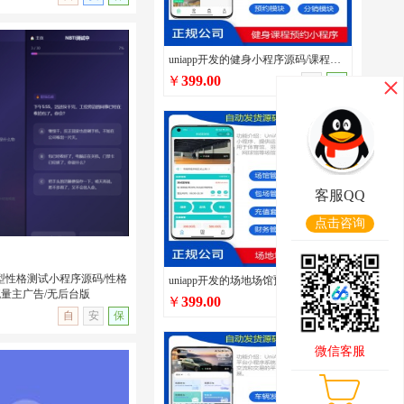
uniapp开发的健身小程序源码/课程预约/多门店管理/私教预约/私教培训管理系统源码
￥
399.00
手
保
5短视频发布分享系统源码/
/支持点赞/收藏/评论开
客服QQ
点击咨询
多类型性格测试小程序源码/性格
uniapp开发的场地场馆预定小程序源码/篮球兵乓球体育场馆场地预约预定系统/在线包场系统
流量主广告/无后台版
￥
399.00
手
保
无演示
自
安
保
微信客服