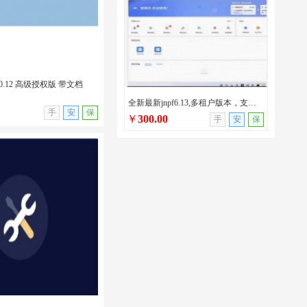
0.12 高级授权版 带文档
全新最新jnpf6.13,多租户版本，支持AI/netcore版本/jnpf最新版本
无演示
手
安
保
￥
300.00
手
安
保
.0.12 高级授权版 带文档