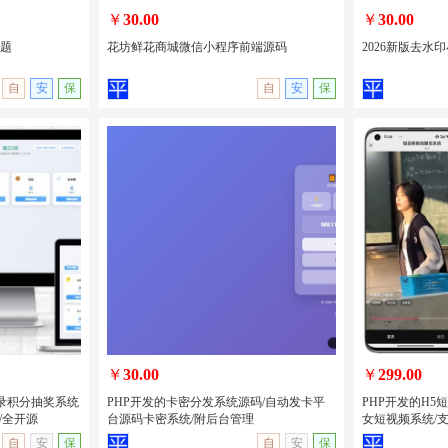
￥
30.00
￥
30.00
主题
花坊鲜花商城微信小程序前端源码
2026新版去水印
自
安
保
自
安
保
城主题
花坊鲜花商城微信小程序前端源码
2026新版去水
量主
￥
30.00
￥
299.00
录积分抽奖系统
PHP开发的卡密分发系统源码/自动发卡平
PHP开发的H5
/全开源
台源码卡密系统/附后台管理
女短视频系统/支
无演示
查看详情
无演示
查看详情
自
安
保
自
安
保