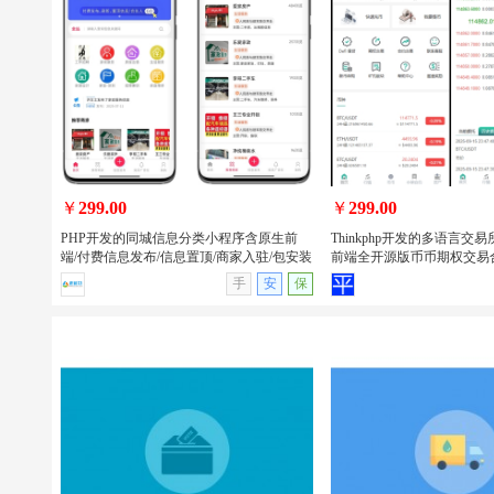
PHP开发的美团代付/16合一代付系统/电
uniapp开发的回收租赁
商平台代付款系统源码/支持易支付和官
品商城系统源码/手机回收/电
方支付
小程序/APP
￥
299.00
￥
299.00
PHP开发的同城信息分类小程序含原生前
Thinkphp开发的多语言交易所
端/付费信息发布/信息置顶/商家入驻/包安装
前端全开源版币币期权交易
查看详情
无演示
查看详情
手
安
保
PHP开发的同城信息分类小程序含原生
Thinkphp开发的多语言
前端/付费信息发布/信息置顶/商家入驻/
uniapp前端全开源版币