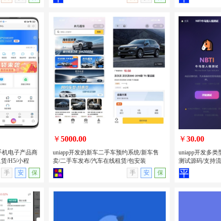
记录积分抽奖
PHP开发的卡密分发系统源码/自动发卡
PHP开发的H
息系统/全开
平台源码卡密系统/附后台管理
美女短视频系统
源版
￥
5000.00
￥
30.00
卖手机电子产品商
uniapp开发的新车二手车预约系统/新车售
uniapp开发
/H5/小程
卖/二手车发布/汽车在线租赁/包安装
测试源码/支持
无演示
查看详情
无演示
查看详情
手
安
保
手
安
保