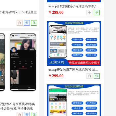
uniapp开发的租赁小程序源码/手机/汽车/办公用品租赁系统带分销模块和员工系统
￥
299.00
小程序源码 v1.6.5 带流量主
手
保
自
安
保
印小程序源码 v1.6.5 带流
uniapp开发的房产网系统源码/多城市房屋出租出售/看房预约/带房客/房东/经纪人多端
￥
299.00
自
保
短视频发布分享系统源码/美
持点赞/收藏/评论开源版
无演示
自
安
保