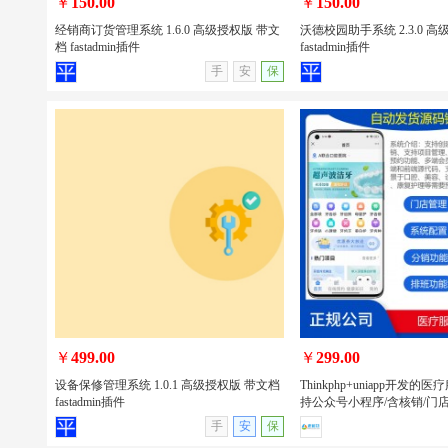
￥
150.00
￥
150.00
经销商订货管理系统 1.6.0 高级授权版 带文
沃德校园助手系统 2.3.0 
档 fastadmin插件
fastadmin插件
查看详情
无演示
查看详情
手
安
保
经销商订货管理系统 1.6.0 高级授权版
沃德校园助手系统 2.3.0 
带文档 fastadmin插件
文档 fastadmin插件
￥
499.00
￥
299.00
设备保修管理系统 1.0.1 高级授权版 带文档
Thinkphp+uniapp开发
fastadmin插件
持公众号小程序/含核销/门店
查看详情
无演示
查看详情
手
安
保