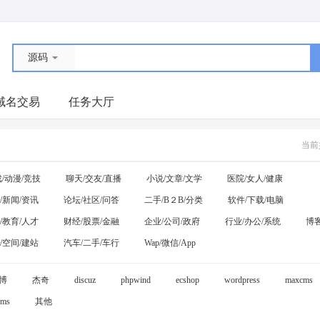
源码
域名交易
任务大厅
当前
/动漫/竞技
聊天/交友/直播
小说/文章/文学
医院/女人/健康
/新闻/资讯
论坛/社区/问答
二手/B２B/分类
软件/下载/电脑
/教育/人才
财经/股票/金融
企业/公司/政府
行业/办公/系统
博客
/空间/建站
汽车/二手/车行
Wap/微信/App
博
杰奇
discuz
phpwind
ecshop
wordpress
maxcms
ms
其他