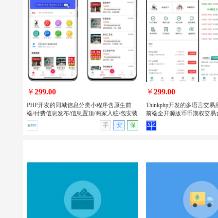
PHP开发的美团代付/16合一代付系统/电
uniapp开发的回收租赁
商平台代付款系统源码/支持易支付和官
品商城系统源码/手机回收/电
方支付
小程序/APP
￥
299.00
￥
299.00
PHP开发的同城信息分类小程序含原生前
Thinkphp开发的多语言交易所
端/付费信息发布/信息置顶/商家入驻/包安装
前端全开源版币币期权交易
查看详情
无演示
查看详情
手
安
保
PHP开发的同城信息分类小程序含原生
Thinkphp开发的多语言
前端/付费信息发布/信息置顶/商家入驻/
uniapp前端全开源版币