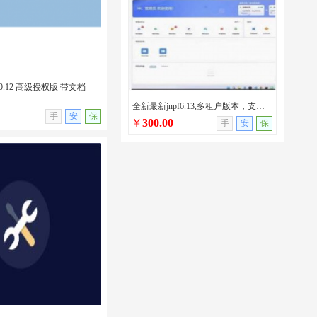
0.12 高级授权版 带文档
全新最新jnpf6.13,多租户版本，支持AI/netcore版本/jnpf最新版本
无演示
手
安
保
￥
300.00
手
安
保
.0.12 高级授权版 带文档