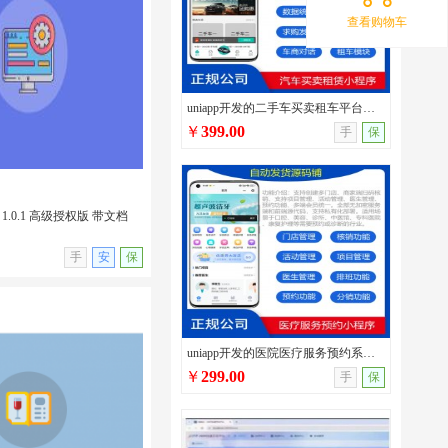
查看购物车
发多类型性格测试小程序源码/
/支持流量主广告/无后台
uniapp开发的二手车买卖租车平台源码/车辆发布/圈子交流/在线询价/在线二手车交易系统
￥
399.00
手
保
1.0.1 高级授权版 带文档
无演示
手
安
保
uniapp开发的医院医疗服务预约系统源码/口腔医院/宠物医院/中医馆/服务行业预约管理系统
￥
299.00
手
保
 1.0.1 高级授权版 带文
插件