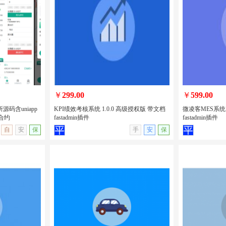
售卖手机电子产
uniapp开发的新车二手车预约系统/新车
uniapp开
脑租赁/H5/
售卖/二手车发布/汽车在线租赁/包安装
性格测试源码
版
￥
299.00
￥
599.00
源码含uniapp
KPI绩效考核系统 1.0.0 高级授权版 带文档
微凌客MES系统 
合约
fastadmin插件
fastadmin插件
无演示
查看详情
无演示
查看详情
自
安
保
手
安
保
交易所源码含
KPI绩效考核系统 1.0.0 高级授权版 带文
微凌客MES系统
币期权交易合约
档 fastadmin插件
档 fastadmin