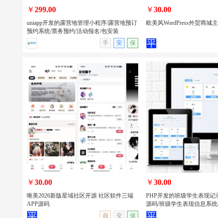
￥
299.00
￥
30.00
uniapp开发的露营地管理小程序/露营地预订
欧美风WordPress外贸商城
预约系统/票务预约/活动报名/包安装
手
安
保
uniapp开发的露营地管理小程序/露营地
欧美风WordPress外贸商
预订预约系统/票务预约/活动报名/包安
装
￥
30.00
￥
30.00
唯美2026新版星域社区开源 社区软件三端
PHP开发的班级学生表现记
APP源码
源码/班级学生表现信息系统
查看详情
无演示
查看详情
自
安
保