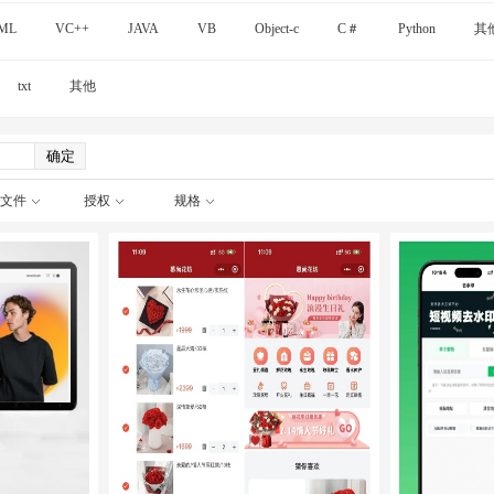
ML
VC++
JAVA
VB
Object-c
C＃
Python
其
txt
其他
文件
授权
规格