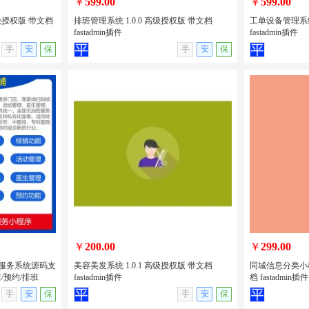
￥
599.00
￥
599.00
高级授权版 带文档
排班管理系统 1.0.0 高级授权版 带文档
工单设备管理系统 
fastadmin插件
fastadmin插件
无演示
查看详情
无演示
查看详情
手
安
保
手
安
保
高级授权版 带
排班管理系统 1.0.0 高级授权版 带文档
工单设备管理系统
fastadmin插件
文档 fastadm
￥
200.00
￥
299.00
的医疗服务系统源码支
美容美发系统 1.0.1 高级授权版 带文档
同城信息分类小程序
/预约/排班
fastadmin插件
档 fastadmin插件
无演示
查看详情
无演示
查看详情
手
安
保
手
安
保