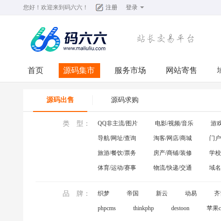
您好！欢迎来到
码六六
！
注册
登录
首页
源码集市
服务市场
网站寄售
源码出售
源码求购
类 型：
QQ非主流/图片
电影/视频/音乐
游戏
导航/网址/查询
淘客/网店/商城
门户
旅游/餐饮/票务
房产/商铺/装修
学校
体育/运动/赛事
物流/快递/交通
域名
品 牌：
织梦
帝国
新云
动易
齐
phpcms
thinkphp
destoon
苹果c