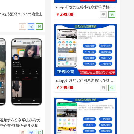
uniapp开发的租赁小程序源码/手机/汽车/办公用品租赁系统带分销模块和员工系统
￥
299.00
小程序源码 v1.6.5 带流量主
手
保
自
安
保
印小程序源码 v1.6.5 带流
uniapp开发的房产网系统源码/多城市房屋出租出售/看房预约/带房客/房东/经纪人多端
￥
299.00
自
保
短视频发布分享系统源码/美
持点赞/收藏/评论开源版
无演示
自
安
保