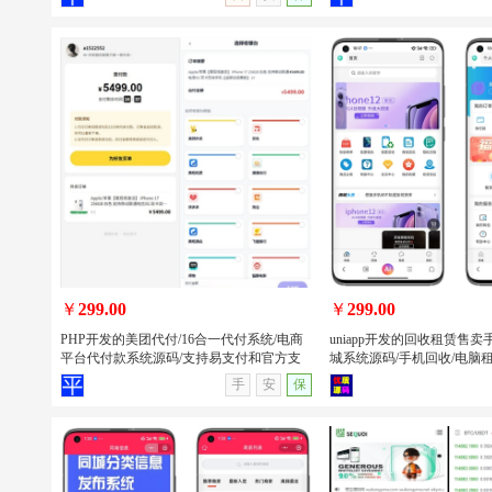
唯美2026新版星域社区开源 社区软件三
PHP开发的班级学生表现
端APP源码
系统源码/班级学生表现信
源
￥
299.00
￥
299.00
PHP开发的美团代付/16合一代付系统/电商
uniapp开发的回收租赁售
平台代付款系统源码/支持易支付和官方支
城系统源码/手机回收/电脑租赁
付
序/APP
查看详情
无演示
查看详情
手
安
保