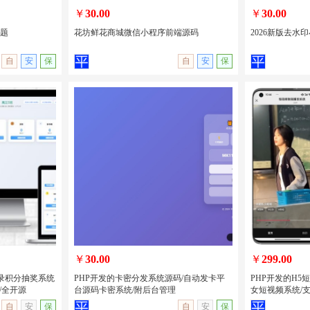
￥
30.00
￥
30.00
主题
花坊鲜花商城微信小程序前端源码
2026新版去水印
自
安
保
自
安
保
城主题
花坊鲜花商城微信小程序前端源码
2026新版去水
量主
￥
30.00
￥
299.00
录积分抽奖系统
PHP开发的卡密分发系统源码/自动发卡平
PHP开发的H5
/全开源
台源码卡密系统/附后台管理
女短视频系统/支
无演示
查看详情
无演示
查看详情
自
安
保
自
安
保