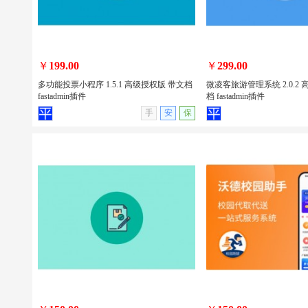
包安装
￥
199.00
￥
299.00
多功能投票小程序 1.5.1 高级授权版 带文档
微凌客旅游管理系统 2.0.2
fastadmin插件
档 fastadmin插件
查看详情
无演示
查看详情
手
安
保
多功能投票小程序 1.5.1 高级授权版 带
微凌客旅游管理系统 2.0.
文档 fastadmin插件
带文档 fastadmin插件