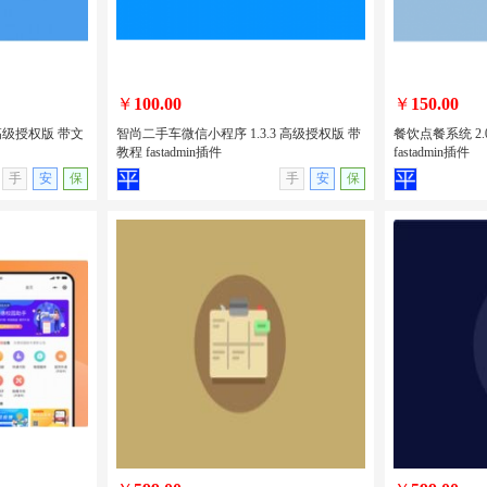
￥
100.00
￥
150.00
 高级授权版 带文
智尚二手车微信小程序 1.3.3 高级授权版 带
餐饮点餐系统 2.
教程 fastadmin插件
fastadmin插件
无演示
查看详情
无演示
查看详情
手
安
保
手
安
保
2 高级授权版
智尚二手车微信小程序 1.3.3 高级授权
餐饮点餐系统 2
版 带教程 fastadmin插件
fastadmin插件