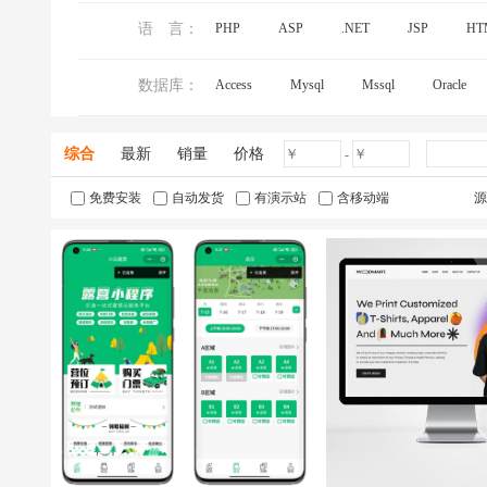
语 言：
PHP
ASP
.NET
JSP
HT
数据库：
Access
Mysql
Mssql
Oracle
综合
最新
销量
价格
-
免费安装
自动发货
有演示站
含移动端
源