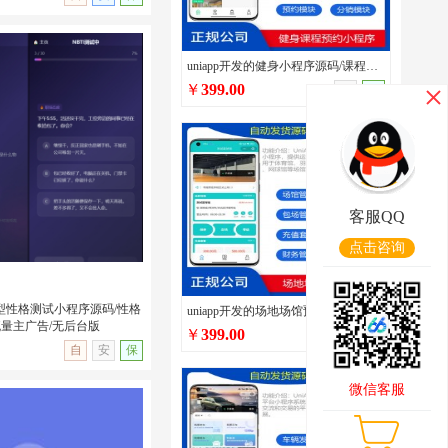
uniapp开发的健身小程序源码/课程预约/多门店管理/私教预约/私教培训管理系统源码
￥
399.00
手
保
5短视频发布分享系统源码/
/支持点赞/收藏/评论开
客服QQ
点击咨询
多类型性格测试小程序源码/性格
uniapp开发的场地场馆预定小程序源码/篮球兵乓球体育场馆场地预约预定系统/在线包场系统
流量主广告/无后台版
￥
399.00
手
保
无演示
自
安
保
微信客服