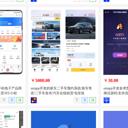
记录积分抽奖
PHP开发的卡密分发系统源码/自动发卡
PHP开发的H
息系统/全开
平台源码卡密系统/附后台管理
美女短视频系统
源版
￥
5000.00
￥
30.00
卖手机电子产品商
uniapp开发的新车二手车预约系统/新车售
uniapp开发
/H5/小程
卖/二手车发布/汽车在线租赁/包安装
测试源码/支持
无演示
查看详情
无演示
查看详情
手
安
保
手
安
保