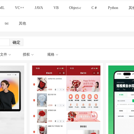
ML
VC++
JAVA
VB
Object-c
C＃
Python
其
txt
其他
文件
授权
规格