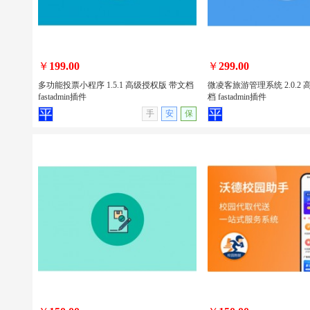
包安装
￥
199.00
￥
299.00
多功能投票小程序 1.5.1 高级授权版 带文档
微凌客旅游管理系统 2.0.2
fastadmin插件
档 fastadmin插件
查看详情
无演示
查看详情
手
安
保
多功能投票小程序 1.5.1 高级授权版 带
微凌客旅游管理系统 2.0.
文档 fastadmin插件
带文档 fastadmin插件