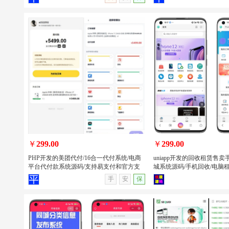
唯美2026新版星域社区开源 社区软件三
PHP开发的班级学生表现
端APP源码
系统源码/班级学生表现信
源
￥
299.00
￥
299.00
PHP开发的美团代付/16合一代付系统/电商
uniapp开发的回收租赁售
平台代付款系统源码/支持易支付和官方支
城系统源码/手机回收/电脑租赁
付
序/APP
查看详情
无演示
查看详情
手
安
保