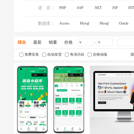
语 言：
PHP
ASP
.NET
JSP
HT
数据库：
Access
Mysql
Mssql
Oracle
综合
最新
销量
价格
-
免费安装
自动发货
有演示站
含移动端
源