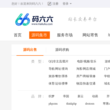
您好！欢迎来到
码六六
！
注册
登录
首页
源码集市
服务市场
网站寄售
源码出售
源码求购
类 型：
QQ非主流/图片
电影/视频/音乐
游戏
导航/网址/查询
淘客/网店/商城
门户
旅游/餐饮/票务
房产/商铺/装修
学校
体育/运动/赛事
物流/快递/交通
域名
品 牌：
织梦
帝国
新云
动易
齐
phpcms
thinkphp
destoon
苹果c