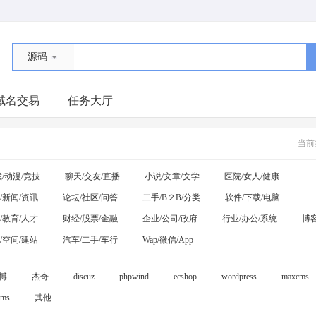
源码
域名交易
任务大厅
当前
/动漫/竞技
聊天/交友/直播
小说/文章/文学
医院/女人/健康
/新闻/资讯
论坛/社区/问答
二手/B２B/分类
软件/下载/电脑
/教育/人才
财经/股票/金融
企业/公司/政府
行业/办公/系统
博客
/空间/建站
汽车/二手/车行
Wap/微信/App
博
杰奇
discuz
phpwind
ecshop
wordpress
maxcms
ms
其他