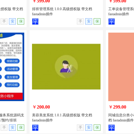
￥
599.00
￥
599.00
高级授权版 带文档
排班管理系统 1.0.0 高级授权版 带文档
工单设备管理系统 
fastadmin插件
fastadmin插件
无演示
查看详情
无演示
查看详情
手
安
保
手
安
保
高级授权版 带
排班管理系统 1.0.0 高级授权版 带文档
工单设备管理系统
fastadmin插件
文档 fastadm
￥
200.00
￥
299.00
的医疗服务系统源码支
美容美发系统 1.0.1 高级授权版 带文档
同城信息分类小程序
/预约/排班
fastadmin插件
档 fastadmin插件
无演示
查看详情
无演示
查看详情
手
安
保
手
安
保