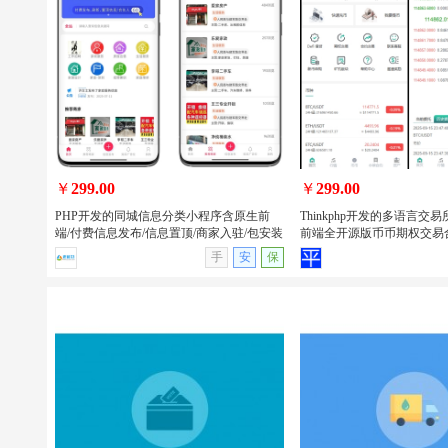
PHP开发的美团代付/16合一代付系统/电
uniapp开发的回收租赁
商平台代付款系统源码/支持易支付和官
品商城系统源码/手机回收/电
方支付
小程序/APP
￥
299.00
￥
299.00
PHP开发的同城信息分类小程序含原生前
Thinkphp开发的多语言交易所
端/付费信息发布/信息置顶/商家入驻/包安装
前端全开源版币币期权交易
查看详情
无演示
查看详情
手
安
保
PHP开发的同城信息分类小程序含原生
Thinkphp开发的多语言
前端/付费信息发布/信息置顶/商家入驻/
uniapp前端全开源版币