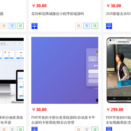
￥
30.00
￥
30.00
主题
花坊鲜花商城微信小程序前端源码
2026新版去水印
自
安
保
自
安
保
城主题
花坊鲜花商城微信小程序前端源码
2026新版去水
量主
￥
30.00
￥
299.00
录积分抽奖系统
PHP开发的卡密分发系统源码/自动发卡平
PHP开发的H5
/全开源
台源码卡密系统/附后台管理
女短视频系统/支
无演示
查看详情
无演示
查看详情
自
安
保
自
安
保