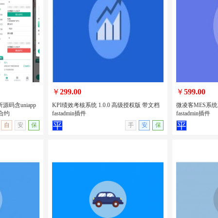
售卖手机电子产
uniapp开发的新车二手车预约系统/新车
uniapp开
脑租赁/H5/
售卖/二手车发布/汽车在线租赁/包安装
性格测试源码
版
￥
299.00
￥
599.00
源码含uniapp
KPI绩效考核系统 1.0.0 高级授权版 带文档
微凌客MES系统 
合约
fastadmin插件
fastadmin插件
无演示
查看详情
无演示
查看详情
自
安
保
手
安
保
交易所源码含
KPI绩效考核系统 1.0.0 高级授权版 带文
微凌客MES系统
币期权交易合约
档 fastadmin插件
档 fastadmin