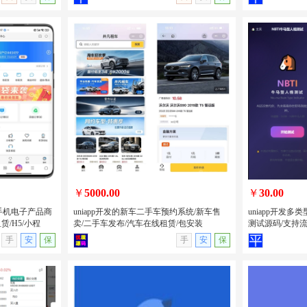
记录积分抽奖
PHP开发的卡密分发系统源码/自动发卡
PHP开发的H
息系统/全开
平台源码卡密系统/附后台管理
美女短视频系统
源版
￥
5000.00
￥
30.00
卖手机电子产品商
uniapp开发的新车二手车预约系统/新车售
uniapp开发
/H5/小程
卖/二手车发布/汽车在线租赁/包安装
测试源码/支持
无演示
查看详情
无演示
查看详情
手
安
保
手
安
保