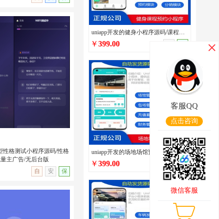
uniapp开发的健身小程序源码/课程预约/多门店管理/私教预约/私教培训管理系统源码
￥
399.00
手
保
5短视频发布分享系统源码/
/支持点赞/收藏/评论开
客服QQ
点击咨询
多类型性格测试小程序源码/性格
uniapp开发的场地场馆预定小程序源码/篮球兵乓球体育场馆场地预约预定系统/在线包场系统
流量主广告/无后台版
￥
399.00
手
保
无演示
自
安
保
微信客服