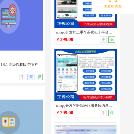
查看购物车
发多类型性格测试小程序源码/
/支持流量主广告/无后台
uniapp开发的二手车买卖租车平台源码/车辆发布/圈子交流/在线询价/在线二手车交易系统
￥
399.00
手
保
1.0.1 高级授权版 带文档
无演示
手
安
保
uniapp开发的医院医疗服务预约系统源码/口腔医院/宠物医院/中医馆/服务行业预约管理系统
￥
299.00
手
保
 1.0.1 高级授权版 带文
插件