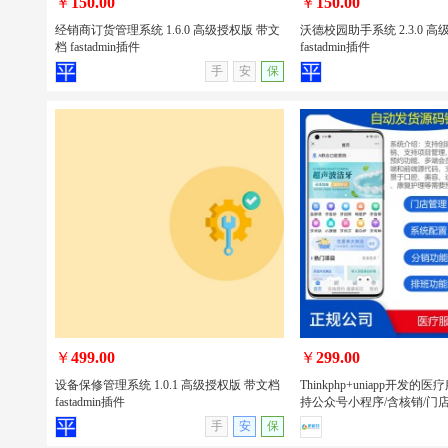
￥
150.00
￥
150.00
经销商订货管理系统 1.6.0 高级授权版 带文
沃德校园助手系统 2.3.0 
档 fastadmin插件
fastadmin插件
查看详情
无演示
查看详情
手
安
保
经销商订货管理系统 1.6.0 高级授权版
沃德校园助手系统 2.3.0 
带文档 fastadmin插件
文档 fastadmin插件
￥
499.00
￥
299.00
设备保修管理系统 1.0.1 高级授权版 带文档
Thinkphp+uniapp开发
fastadmin插件
持公众号小程序/含核销/门店
查看详情
无演示
查看详情
手
安
保