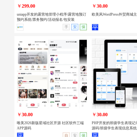
￥
299.00
￥
30.00
uniapp开发的露营地管理小程序/露营地预订
欧美风WordPress外贸商城
预约系统/票务预约/活动报名/包安装
手
安
保
uniapp开发的露营地管理小程序/露营地
欧美风WordPress外贸商
预订预约系统/票务预约/活动报名/包安
装
￥
30.00
￥
30.00
唯美2026新版星域社区开源 社区软件三端
PHP开发的班级学生表现记
APP源码
源码/班级学生表现信息系统
查看详情
无演示
查看详情
自
安
保