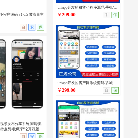
uniapp开发的租赁小程序源码/手机/汽车/办公用品租赁系统带分销模块和员工系统
￥
299.00
小程序源码 v1.6.5 带流量主
手
保
自
安
保
印小程序源码 v1.6.5 带流
uniapp开发的房产网系统源码/多城市房屋出租出售/看房预约/带房客/房东/经纪人多端
￥
299.00
自
保
短视频发布分享系统源码/美
持点赞/收藏/评论开源版
无演示
自
安
保