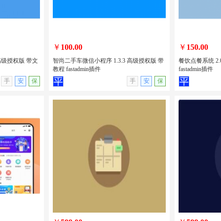
￥
100.00
￥
150.00
 高级授权版 带文
智尚二手车微信小程序 1.3.3 高级授权版 带
餐饮点餐系统 2.
教程 fastadmin插件
fastadmin插件
无演示
查看详情
无演示
查看详情
手
安
保
手
安
保
2 高级授权版
智尚二手车微信小程序 1.3.3 高级授权
餐饮点餐系统 2
版 带教程 fastadmin插件
fastadmin插件