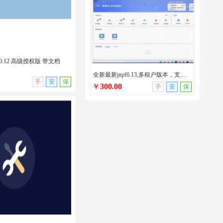
0.12 高级授权版 带文档
全新最新jnpf6.13,多租户版本，支持AI/netcore版本/jnpf最新版本
无演示
手
安
保
￥
300.00
手
安
保
.0.12 高级授权版 带文档