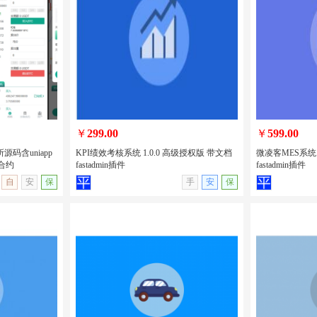
售卖手机电子产
uniapp开发的新车二手车预约系统/新车
uniapp开
脑租赁/H5/
售卖/二手车发布/汽车在线租赁/包安装
性格测试源码
版
￥
299.00
￥
599.00
源码含uniapp
KPI绩效考核系统 1.0.0 高级授权版 带文档
微凌客MES系统 
合约
fastadmin插件
fastadmin插件
无演示
查看详情
无演示
查看详情
自
安
保
手
安
保
交易所源码含
KPI绩效考核系统 1.0.0 高级授权版 带文
微凌客MES系统
币期权交易合约
档 fastadmin插件
档 fastadmin