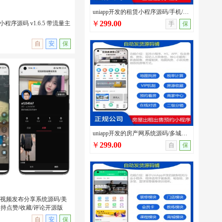
uniapp开发的租赁小程序源码/手机/汽车/办公用品租赁系统带分销模块和员工系统
￥
299.00
小程序源码 v1.6.5 带流量主
手
保
自
安
保
印小程序源码 v1.6.5 带流
uniapp开发的房产网系统源码/多城市房屋出租出售/看房预约/带房客/房东/经纪人多端
￥
299.00
自
保
短视频发布分享系统源码/美
持点赞/收藏/评论开源版
无演示
自
安
保