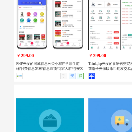
PHP开发的美团代付/16合一代付系统/电
uniapp开发的回收租赁
商平台代付款系统源码/支持易支付和官
品商城系统源码/手机回收/电
方支付
小程序/APP
￥
299.00
￥
299.00
PHP开发的同城信息分类小程序含原生前
Thinkphp开发的多语言交易所
端/付费信息发布/信息置顶/商家入驻/包安装
前端全开源版币币期权交易
查看详情
无演示
查看详情
手
安
保
PHP开发的同城信息分类小程序含原生
Thinkphp开发的多语言
前端/付费信息发布/信息置顶/商家入驻/
uniapp前端全开源版币