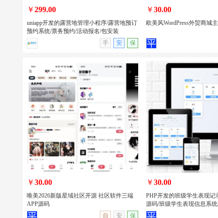
￥
299.00
￥
30.00
uniapp开发的露营地管理小程序/露营地预订
欧美风WordPress外贸商城
预约系统/票务预约/活动报名/包安装
手
安
保
uniapp开发的露营地管理小程序/露营地
欧美风WordPress外贸商
预订预约系统/票务预约/活动报名/包安
装
￥
30.00
￥
30.00
唯美2026新版星域社区开源 社区软件三端
PHP开发的班级学生表现记
APP源码
源码/班级学生表现信息系统
查看详情
无演示
查看详情
自
安
保