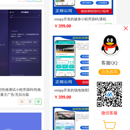
uniapp开发的健身小程序源码/课程预约/多门店管理/私教预约/私教培训管理系统源码
￥
399.00
手
保
5短视频发布分享系统源码/
/支持点赞/收藏/评论开
客服QQ
点击咨询
多类型性格测试小程序源码/性格
uniapp开发的场地场馆预定小程序源码/篮球兵乓球体育场馆场地预约预定系统/在线包场系统
流量主广告/无后台版
￥
399.00
手
保
无演示
自
安
保
微信客服