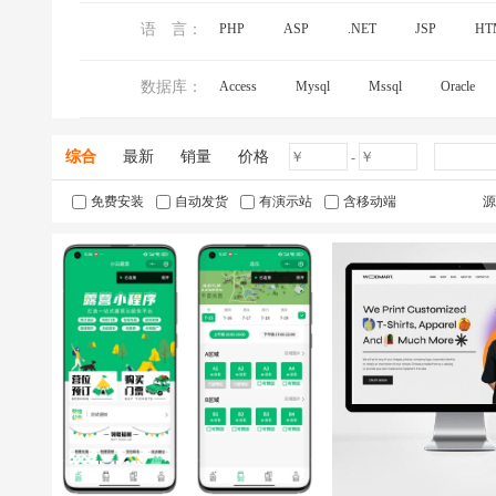
语 言：
PHP
ASP
.NET
JSP
HT
数据库：
Access
Mysql
Mssql
Oracle
综合
最新
销量
价格
-
免费安装
自动发货
有演示站
含移动端
源