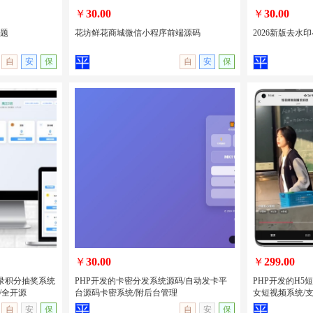
￥
30.00
￥
30.00
主题
花坊鲜花商城微信小程序前端源码
2026新版去水印
自
安
保
自
安
保
城主题
花坊鲜花商城微信小程序前端源码
2026新版去水
量主
￥
30.00
￥
299.00
录积分抽奖系统
PHP开发的卡密分发系统源码/自动发卡平
PHP开发的H5
/全开源
台源码卡密系统/附后台管理
女短视频系统/支
无演示
查看详情
无演示
查看详情
自
安
保
自
安
保