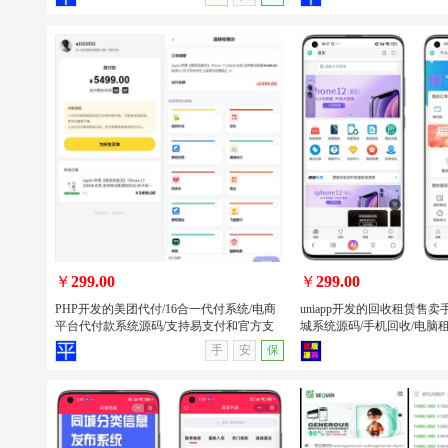
唯美2026新版星域社区开源 社区软件三
PHP开发的班级学生表现
端APP源码
系统源码/班级学生表现信
源
￥
299.00
￥
299.00
PHP开发的美团代付/16合一代付系统/电商
uniapp开发的回收租赁售
平台代付款系统源码/支持易支付和官方支
城系统源码/手机回收/电脑租赁
付
序/APP
查看详情
无演示
查看详情
手
安
保