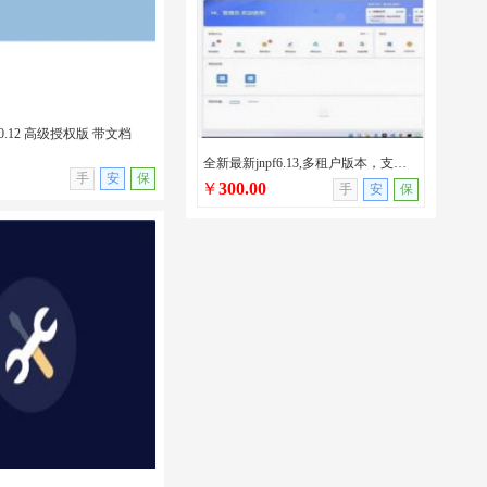
0.12 高级授权版 带文档
全新最新jnpf6.13,多租户版本，支持AI/netcore版本/jnpf最新版本
无演示
手
安
保
￥
300.00
手
安
保
.0.12 高级授权版 带文档