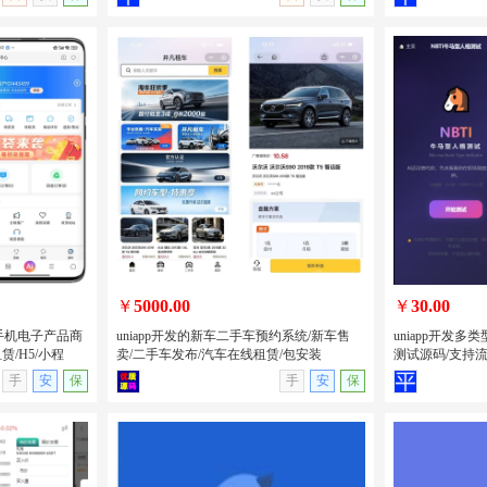
记录积分抽奖
PHP开发的卡密分发系统源码/自动发卡
PHP开发的H
息系统/全开
平台源码卡密系统/附后台管理
美女短视频系统
源版
￥
5000.00
￥
30.00
卖手机电子产品商
uniapp开发的新车二手车预约系统/新车售
uniapp开发
/H5/小程
卖/二手车发布/汽车在线租赁/包安装
测试源码/支持
无演示
查看详情
无演示
查看详情
手
安
保
手
安
保