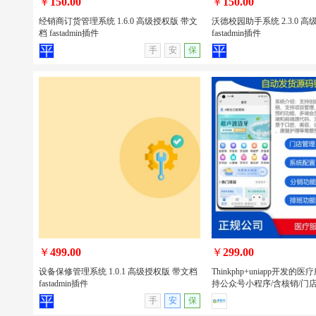
￥
150.00
￥
150.00
经销商订货管理系统 1.6.0 高级授权版 带文
沃德校园助手系统 2.3.0 
档 fastadmin插件
fastadmin插件
查看详情
无演示
查看详情
手
安
保
经销商订货管理系统 1.6.0 高级授权版
沃德校园助手系统 2.3.0 
带文档 fastadmin插件
文档 fastadmin插件
￥
499.00
￥
299.00
设备保修管理系统 1.0.1 高级授权版 带文档
Thinkphp+uniapp开发
fastadmin插件
持公众号小程序/含核销/门店
查看详情
无演示
查看详情
手
安
保