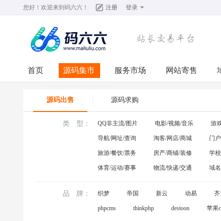
您好！欢迎来到
码六六
！
注册
登录
首页
源码集市
服务市场
网站寄售
源码出售
源码求购
类 型：
QQ非主流/图片
电影/视频/音乐
游戏
导航/网址/查询
淘客/网店/商城
门户
旅游/餐饮/票务
房产/商铺/装修
学校
体育/运动/赛事
物流/快递/交通
域名
品 牌：
织梦
帝国
新云
动易
齐
phpcms
thinkphp
destoon
苹果c