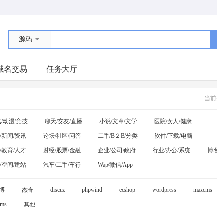
源码
域名交易
任务大厅
当前
/动漫/竞技
聊天/交友/直播
小说/文章/文学
医院/女人/健康
/新闻/资讯
论坛/社区/问答
二手/B２B/分类
软件/下载/电脑
/教育/人才
财经/股票/金融
企业/公司/政府
行业/办公/系统
博客
/空间/建站
汽车/二手/车行
Wap/微信/App
博
杰奇
discuz
phpwind
ecshop
wordpress
maxcms
ms
其他