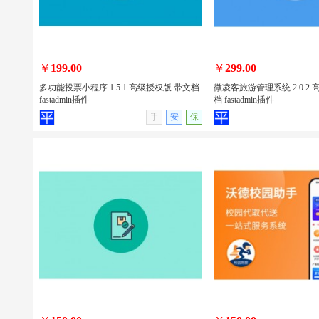
包安装
￥
199.00
￥
299.00
多功能投票小程序 1.5.1 高级授权版 带文档
微凌客旅游管理系统 2.0.2
fastadmin插件
档 fastadmin插件
查看详情
无演示
查看详情
手
安
保
多功能投票小程序 1.5.1 高级授权版 带
微凌客旅游管理系统 2.0.
文档 fastadmin插件
带文档 fastadmin插件