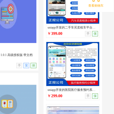
查看购物车
发多类型性格测试小程序源码/
/支持流量主广告/无后台
uniapp开发的二手车买卖租车平台源码/车辆发布/圈子交流/在线询价/在线二手车交易系统
￥
399.00
手
保
1.0.1 高级授权版 带文档
无演示
手
安
保
uniapp开发的医院医疗服务预约系统源码/口腔医院/宠物医院/中医馆/服务行业预约管理系统
￥
299.00
手
保
 1.0.1 高级授权版 带文
插件