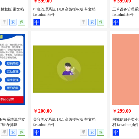
￥
599.00
￥
599.00
高级授权版 带文档
排班管理系统 1.0.0 高级授权版 带文档
工单设备管理系统 
fastadmin插件
fastadmin插件
无演示
查看详情
无演示
查看详情
手
安
保
手
安
保
高级授权版 带
排班管理系统 1.0.0 高级授权版 带文档
工单设备管理系统
fastadmin插件
文档 fastadm
￥
200.00
￥
299.00
的医疗服务系统源码支
美容美发系统 1.0.1 高级授权版 带文档
同城信息分类小程序
/预约/排班
fastadmin插件
档 fastadmin插件
无演示
查看详情
无演示
查看详情
手
安
保
手
安
保