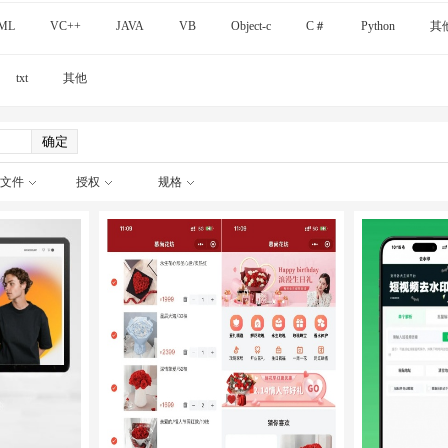
ML
VC++
JAVA
VB
Object-c
C＃
Python
其
txt
其他
文件
授权
规格