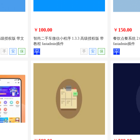
￥
100.00
￥
150.00
 高级授权版 带文
智尚二手车微信小程序 1.3.3 高级授权版 带
餐饮点餐系统 2.
教程 fastadmin插件
fastadmin插件
无演示
查看详情
无演示
查看详情
手
安
保
手
安
保
2 高级授权版
智尚二手车微信小程序 1.3.3 高级授权
餐饮点餐系统 2
版 带教程 fastadmin插件
fastadmin插件