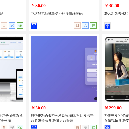
￥
30.00
￥
30.00
主题
花坊鲜花商城微信小程序前端源码
2026新版去水印
自
安
保
自
安
保
城主题
花坊鲜花商城微信小程序前端源码
2026新版去水
量主
￥
30.00
￥
299.00
录积分抽奖系统
PHP开发的卡密分发系统源码/自动发卡平
PHP开发的H5
/全开源
台源码卡密系统/附后台管理
女短视频系统/支
无演示
查看详情
无演示
查看详情
自
安
保
自
安
保