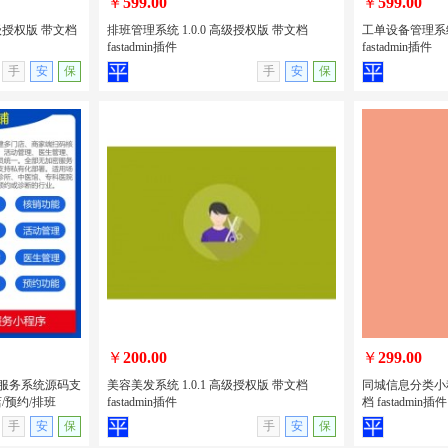
￥
599.00
￥
599.00
高级授权版 带文档
排班管理系统 1.0.0 高级授权版 带文档
工单设备管理系统 
fastadmin插件
fastadmin插件
无演示
查看详情
无演示
查看详情
手
安
保
手
安
保
高级授权版 带
排班管理系统 1.0.0 高级授权版 带文档
工单设备管理系统
fastadmin插件
文档 fastadm
￥
200.00
￥
299.00
的医疗服务系统源码支
美容美发系统 1.0.1 高级授权版 带文档
同城信息分类小程序
/预约/排班
fastadmin插件
档 fastadmin插件
无演示
查看详情
无演示
查看详情
手
安
保
手
安
保