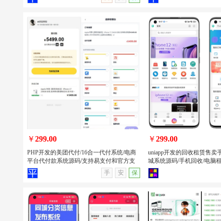
唯美2026新版星域社区开源 社区软件三
PHP开发的班级学生表现
端APP源码
系统源码/班级学生表现信
源
￥
299.00
￥
299.00
PHP开发的美团代付/16合一代付系统/电商
uniapp开发的回收租赁售
平台代付款系统源码/支持易支付和官方支
城系统源码/手机回收/电脑租赁
付
序/APP
查看详情
无演示
查看详情
手
安
保