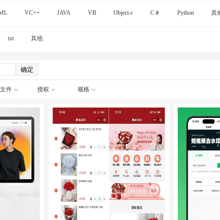
ML
VC++
JAVA
VB
Object-c
C＃
Python
其
txt
其他
文件
授权
规格