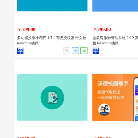
包安装
￥
199.00
￥
299.00
多功能投票小程序 1.5.1 高级授权版 带文档
微凌客旅游管理系统 2.0.2
fastadmin插件
档 fastadmin插件
查看详情
无演示
查看详情
手
安
保
多功能投票小程序 1.5.1 高级授权版 带
微凌客旅游管理系统 2.0.
文档 fastadmin插件
带文档 fastadmin插件