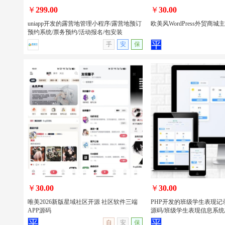
￥
299.00
￥
30.00
uniapp开发的露营地管理小程序/露营地预订
欧美风WordPress外贸商城
预约系统/票务预约/活动报名/包安装
手
安
保
uniapp开发的露营地管理小程序/露营地
欧美风WordPress外贸商
预订预约系统/票务预约/活动报名/包安
装
￥
30.00
￥
30.00
唯美2026新版星域社区开源 社区软件三端
PHP开发的班级学生表现记
APP源码
源码/班级学生表现信息系统
查看详情
无演示
查看详情
自
安
保