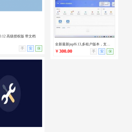
0.12 高级授权版 带文档
全新最新jnpf6.13,多租户版本，支持AI/netcore版本/jnpf最新版本
无演示
手
安
保
￥
300.00
手
安
保
.0.12 高级授权版 带文档