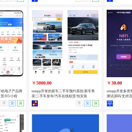
记录积分抽奖
PHP开发的卡密分发系统源码/自动发卡
PHP开发的H
息系统/全开
平台源码卡密系统/附后台管理
美女短视频系统
源版
￥
5000.00
￥
30.00
卖手机电子产品商
uniapp开发的新车二手车预约系统/新车售
uniapp开发
/H5/小程
卖/二手车发布/汽车在线租赁/包安装
测试源码/支持
无演示
查看详情
无演示
查看详情
手
安
保
手
安
保