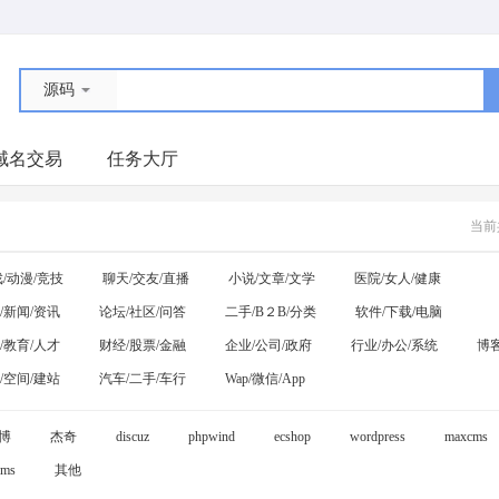
源码
域名交易
任务大厅
当前
/动漫/竞技
聊天/交友/直播
小说/文章/文学
医院/女人/健康
/新闻/资讯
论坛/社区/问答
二手/B２B/分类
软件/下载/电脑
/教育/人才
财经/股票/金融
企业/公司/政府
行业/办公/系统
博客
/空间/建站
汽车/二手/车行
Wap/微信/App
博
杰奇
discuz
phpwind
ecshop
wordpress
maxcms
ms
其他