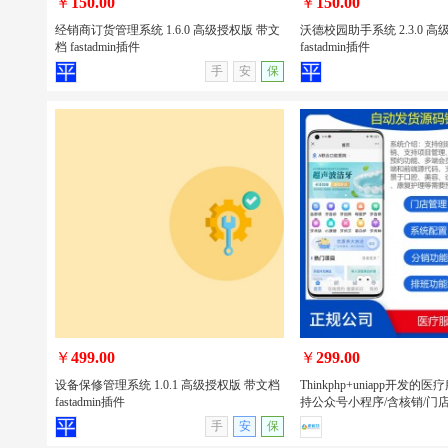
￥
150.00
￥
150.00
经销商订货管理系统 1.6.0 高级授权版 带文
沃德校园助手系统 2.3.0 
档 fastadmin插件
fastadmin插件
查看详情
无演示
查看详情
手
安
保
经销商订货管理系统 1.6.0 高级授权版
沃德校园助手系统 2.3.0 
带文档 fastadmin插件
文档 fastadmin插件
￥
499.00
￥
299.00
设备保修管理系统 1.0.1 高级授权版 带文档
Thinkphp+uniapp开发
fastadmin插件
持公众号小程序/含核销/门店
查看详情
无演示
查看详情
手
安
保