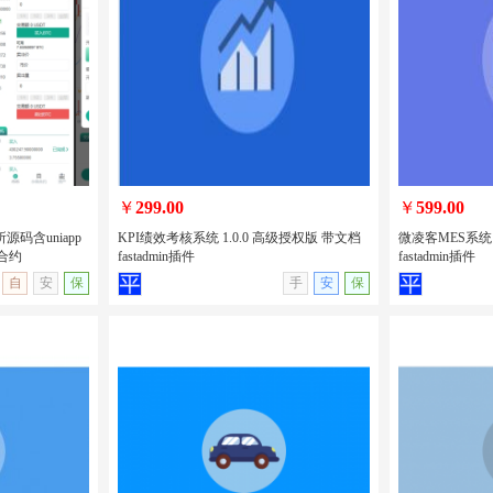
售卖手机电子产
uniapp开发的新车二手车预约系统/新车
uniapp开
脑租赁/H5/
售卖/二手车发布/汽车在线租赁/包安装
性格测试源码
版
￥
299.00
￥
599.00
源码含uniapp
KPI绩效考核系统 1.0.0 高级授权版 带文档
微凌客MES系统 
合约
fastadmin插件
fastadmin插件
无演示
查看详情
无演示
查看详情
自
安
保
手
安
保
交易所源码含
KPI绩效考核系统 1.0.0 高级授权版 带文
微凌客MES系统
币期权交易合约
档 fastadmin插件
档 fastadmin