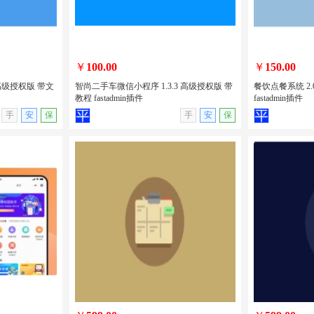
￥
100.00
￥
150.00
 高级授权版 带文
智尚二手车微信小程序 1.3.3 高级授权版 带
餐饮点餐系统 2.
教程 fastadmin插件
fastadmin插件
无演示
查看详情
无演示
查看详情
手
安
保
手
安
保
2 高级授权版
智尚二手车微信小程序 1.3.3 高级授权
餐饮点餐系统 2
版 带教程 fastadmin插件
fastadmin插件