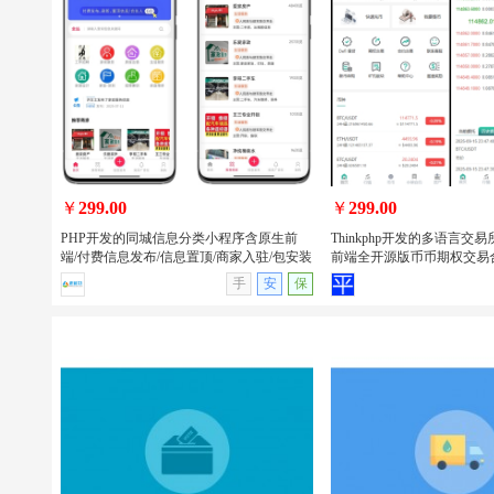
PHP开发的美团代付/16合一代付系统/电
uniapp开发的回收租赁
商平台代付款系统源码/支持易支付和官
品商城系统源码/手机回收/电
方支付
小程序/APP
￥
299.00
￥
299.00
PHP开发的同城信息分类小程序含原生前
Thinkphp开发的多语言交易所
端/付费信息发布/信息置顶/商家入驻/包安装
前端全开源版币币期权交易
查看详情
无演示
查看详情
手
安
保
PHP开发的同城信息分类小程序含原生
Thinkphp开发的多语言
前端/付费信息发布/信息置顶/商家入驻/
uniapp前端全开源版币