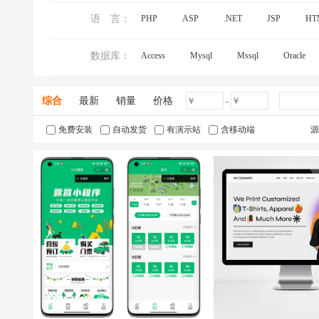
语 言：
PHP
ASP
.NET
JSP
HT
数据库：
Access
Mysql
Mssql
Oracle
综合
最新
销量
价格
-
免费安装
自动发货
有演示站
含移动端
源