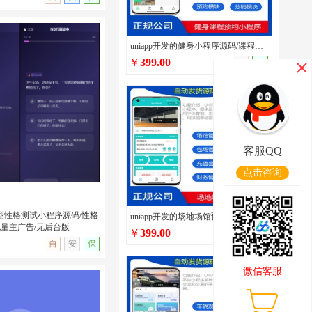
uniapp开发的健身小程序源码/课程预约/多门店管理/私教预约/私教培训管理系统源码
￥
399.00
手
保
5短视频发布分享系统源码/
/支持点赞/收藏/评论开
客服QQ
点击咨询
多类型性格测试小程序源码/性格
uniapp开发的场地场馆预定小程序源码/篮球兵乓球体育场馆场地预约预定系统/在线包场系统
流量主广告/无后台版
￥
399.00
手
保
无演示
自
安
保
微信客服