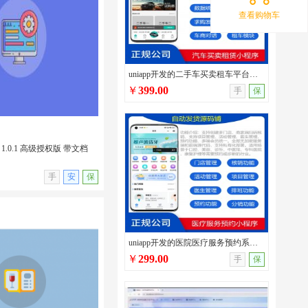
查看购物车
发多类型性格测试小程序源码/
/支持流量主广告/无后台
uniapp开发的二手车买卖租车平台源码/车辆发布/圈子交流/在线询价/在线二手车交易系统
￥
399.00
手
保
1.0.1 高级授权版 带文档
无演示
手
安
保
uniapp开发的医院医疗服务预约系统源码/口腔医院/宠物医院/中医馆/服务行业预约管理系统
￥
299.00
手
保
 1.0.1 高级授权版 带文
插件