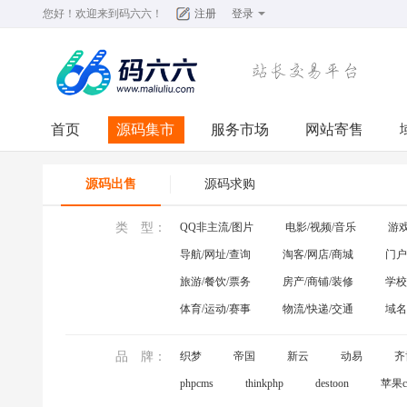
您好！欢迎来到
码六六
！
注册
登录
首页
源码集市
服务市场
网站寄售
源码出售
源码求购
类 型：
QQ非主流/图片
电影/视频/音乐
游戏
导航/网址/查询
淘客/网店/商城
门户
旅游/餐饮/票务
房产/商铺/装修
学校
体育/运动/赛事
物流/快递/交通
域名
品 牌：
织梦
帝国
新云
动易
齐
phpcms
thinkphp
destoon
苹果c