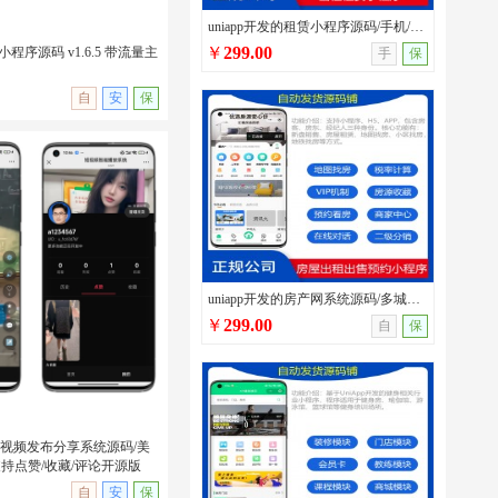
uniapp开发的租赁小程序源码/手机/汽车/办公用品租赁系统带分销模块和员工系统
￥
299.00
小程序源码 v1.6.5 带流量主
手
保
自
安
保
印小程序源码 v1.6.5 带流
uniapp开发的房产网系统源码/多城市房屋出租出售/看房预约/带房客/房东/经纪人多端
￥
299.00
自
保
短视频发布分享系统源码/美
持点赞/收藏/评论开源版
无演示
自
安
保