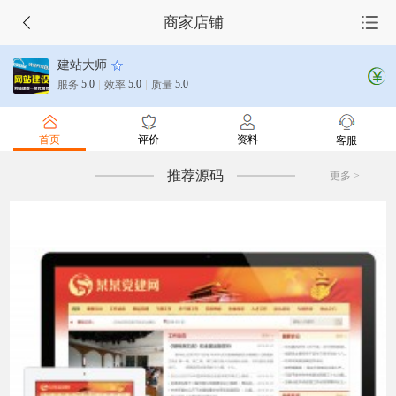
商家店铺
首页
建站大师
5.0
5.0
5.0
服务
效率
质量
源码集市
首页
评价
资料
服务市场
客服
推荐源码
更多 >
任务大厅
会员中心