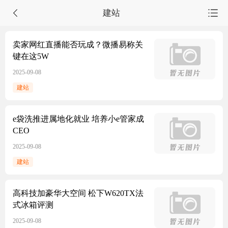
建站
首页
卖家网红直播能否玩成？微播易称关
键在这5W
源码集市
2025-09-08
服务市场
建站
任务大厅
e袋洗推进属地化就业 培养小e管家成
会员中心
CEO
2025-09-08
建站
高科技加豪华大空间 松下W620TX法
式冰箱评测
2025-09-08