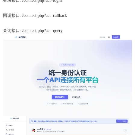
登录接口: /connect.php?act=login
回调接口: /connect.php?act=callback
查询接口: /connect.php?act=query