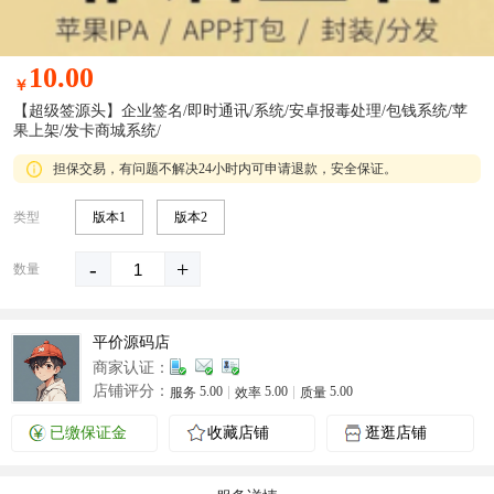
10.00
￥
【超级签源头】企业签名/即时通讯/系统/安卓报毒处理/包钱系统/苹
果上架/发卡商城系统/
担保交易，有问题不解决24小时内可申请退款，安全保证。
类型
版本1
版本2
-
+
数量
平价源码店
商家认证：
店铺评分：
5.00
5.00
5.00
服务
效率
质量
已缴保证金
收藏店铺
逛逛店铺