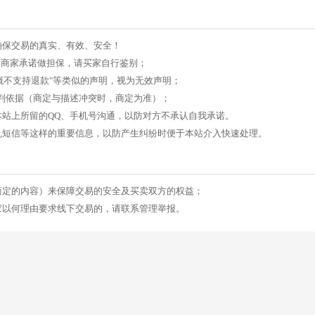
确保交易的真实、有效、安全！
后的商家承诺做担保，请买家自行鉴别；
概不支持退款"等类似的声明，视为无效声明；
评判依据（商定与描述冲突时，商定为准）；
本站上所留的QQ、手机号沟通，以防对方不承认自我承诺。
机短信等这样的重要信息，以防产生纠纷时便于本站介入快速处理。
商定的内容）来保障交易的安全及买卖双方的权益；
家以何理由要求线下交易的，请联系管理举报。