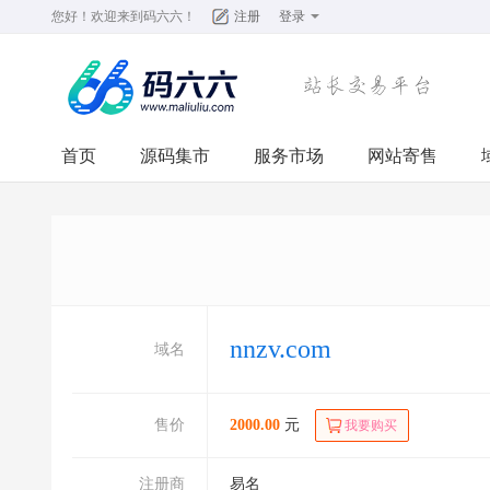
您好！欢迎来到
码六六
！
注册
登录
首页
源码集市
服务市场
网站寄售
nnzv.com
域名
售价
2000.00
元
我要购买
注册商
易名