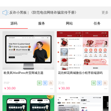
反诈小黑板 | 《防范电信网络诈骗宣传手册》
更多
关于禁用TG（飞机）联系方式的通知
关于落实商家“工商登记”的通知
源码
服务
网站
任务
关于‘微擎’类商品下架通知
建议反馈和BUG征集活动
关于开展“净网行动”的通知
欧美风WordPress外贸商城主题
花坊鲜花商城微信小程序前端源码
PHP
其他
保
安
自
保
安
自
...
...
30.00
30.00
￥
￥