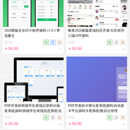
2026新版去水印小程序源码 v1.6.5 带
唯美2026新版星域社区开源 社区软件
流量主
三端APP源码
其他
PHP
保
安
自
保
安
自
...
...
30.00
30.00
￥
￥
PHP开发的班级学生表现记录积分抽
PHP开发的卡密分发系统源码/自动发
奖系统源码/班级学生表现信息系统/全
卡平台源码卡密系统/附后台管理
开源
PHP
PHP
保
安
自
保
安
自
...
...
30.00
30.00
￥
￥